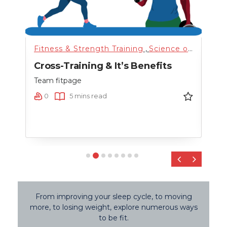
nning
,
Science of Health
Fitness & Strength Training
,
Training
,
,
Uncategorized
Science of Health
Fitn
,
n
Cross-Training & It’s Benefits
Hig
nce
Team fitpage
Team
0
5 mins read
0
‹
›
From improving your sleep cycle, to moving
more, to losing weight, explore numerous ways
to be fit.