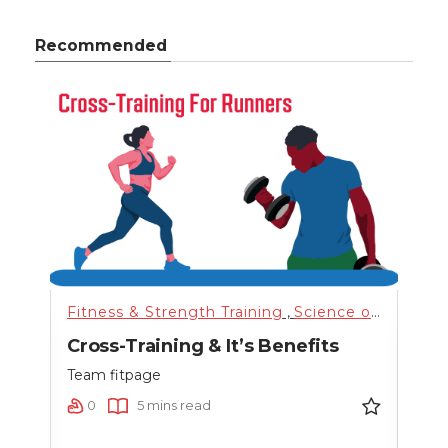
Recommended
nning
,
Science of Health
Fitness & Strength Training
,
Training
,
,
Uncategorized
Science of Health
Fitn
,
n
Cross-Training & It’s Benefits
Hig
nce
Team fitpage
Team
0
5 mins read
0